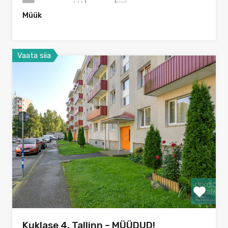
Müük
Vaata siia
Kuklase 4, Tallinn – MÜÜDUD!