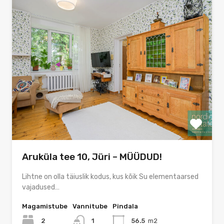
Aruküla tee 10, Jüri – MÜÜDUD!
Lihtne on olla täiuslik kodus, kus kõik Su elementaarsed
vajadused…
Magamistube
Vannitube
Pindala
2
1
56.5
m2