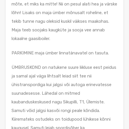
mõte, et miks ka mitte! Nii on pesul alati hea ja värske
lõhn! Lisaks on maja ümber mõnusalt roheline, et
tekib tunne nagu oleksid kuskil väikses maakohas.
Maja teeb soojaks kaugküte ja sooja vee annab
lokaalne gaasiboiler.
PARKIMINE maja ümber linnatänavatel on tasuta.
ÜMBRUSKOND on natukene suure liikluse eest peidus
ja samal ajal väga lihtsalt leiad siit tee nii
ühistranspordiga kui jalgsi või autoga erinevatesse
suunadesesse. Lähedal on mitmed
kaubanduskeskused nagu Sikupilli, T1, Ülemiste.
Samuti võid jalgsi kasvõi rongi peale kõndida.
Kiiremateks ostudeks on toidupood lühikese kõnni
kaugusel. Samuti leiab spordisõber ka