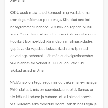
õhetama.
KODU asub maja teisel korrusel ning vaatab oma
akendega mõlemale poole maja. Siin leiad end kui
instagrammeri unenäos, kus kõik on täpselt nii kui
peab. Maast laeni silmi mitte riivav kohtkindel mööbel.
Hoolikalt läbimõeldud põrandaplaan silmaspidades
igapäeva elu vajadusi. Luksuslikud sametpinnad
loovad aga pehmust. Läbimõeldud valguslahendus
pakub erinevaid võimalusi. Puudu on vaid Sinu
isiklikud asjad ja Sina.
MAJA näol on tegu aegu näinud väiksema kivimajaga
1960ndatest, mis on uuenduskuuri ootel. Samas on
siin kõik nii kodune ja hubane, et kui silmad hoovis
pesukuivatmiseks mõeldud nööre, tabab nostalgia ja