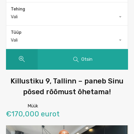
Tehing
Vali
Tüüp
Vali
Otsin
Killustiku 9, Tallinn – paneb Sinu
põsed rõõmust õhetama!
Müük
€170,000 eurot