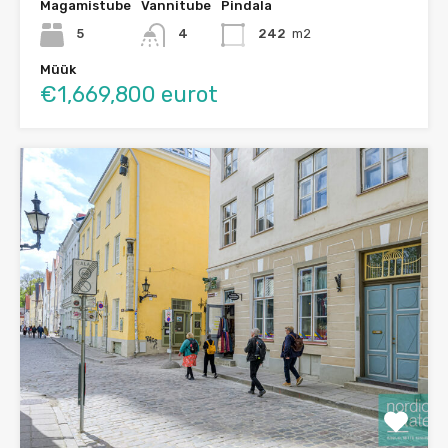
Magamistube
Vannitube
Pindala
5
4
242
m2
Müük
€1,669,800 eurot