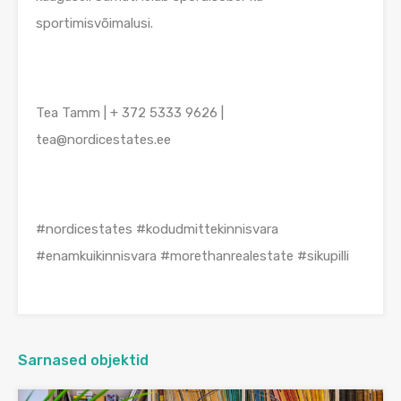
sportimisvõimalusi.
Tea Tamm | + 372 5333 9626 |
tea@nordicestates.ee
#nordicestates #kodudmittekinnisvara
#enamkuikinnisvara #morethanrealestate #sikupilli
Sarnased objektid