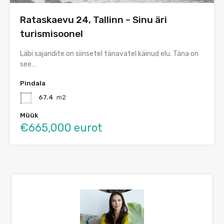
Rataskaevu 24, Tallinn – Sinu äri
turismisoonel
Läbi sajandite on siinsetel tänavatel käinud elu. Täna on
see…
Pindala
67.4
m2
Müük
€665,000 eurot