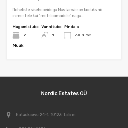
Roheliste sisehoovidega Mustamäe on koduks nii
inimestele kui “metsloomadele” nagu…
Magamistube
Vannitube
Pindala
2
1
60.8
m2
Müük
Nordic Estates OÜ
Rataskaevu 24-1, 10123 Tallinn