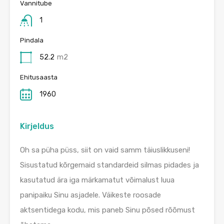
Vannitube
1
Pindala
52.2
m2
Ehitusaasta
1960
Kirjeldus
Oh sa püha püss, siit on vaid samm täiuslikkuseni!
Sisustatud kõrgemaid standardeid silmas pidades ja
kasutatud ära iga märkamatut võimalust luua
panipaiku Sinu asjadele. Väikeste roosade
aktsentidega kodu, mis paneb Sinu põsed rõõmust