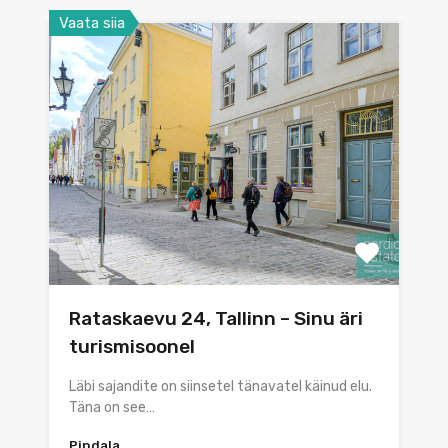
Vaata siia
Rataskaevu 24, Tallinn – Sinu äri
turismisoonel
Läbi sajandite on siinsetel tänavatel käinud elu.
Täna on see…
Pindala