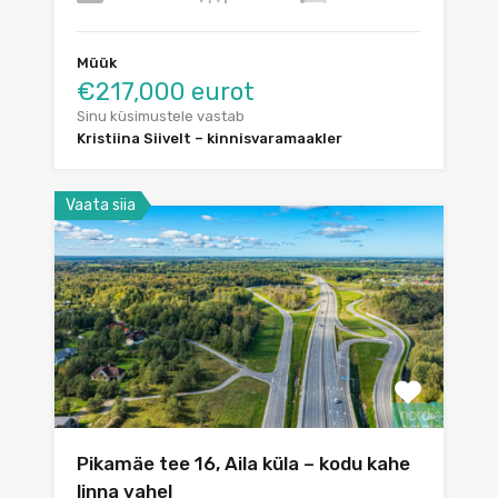
Müük
€217,000 eurot
Sinu küsimustele vastab
Kristiina Siivelt – kinnisvaramaakler
Vaata siia
Pikamäe tee 16, Aila küla – kodu kahe
linna vahel