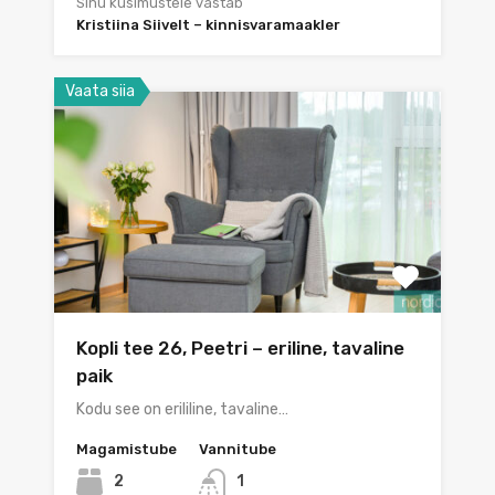
Sinu küsimustele vastab
Kristiina Siivelt – kinnisvaramaakler
Vaata siia
Kopli tee 26, Peetri – eriline, tavaline
paik
Kodu see on erililine, tavaline…
Magamistube
Vannitube
2
1