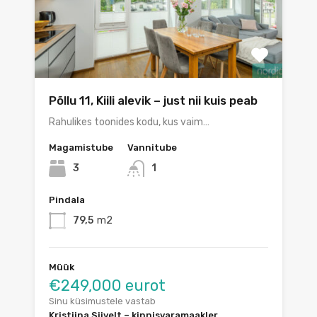
Põllu 11, Kiili alevik – just nii kuis peab
Rahulikes toonides kodu, kus vaim…
Magamistube
Vannitube
3
1
Pindala
79,5
m2
Müük
€249,000 eurot
Sinu küsimustele vastab
Kristiina Siivelt – kinnisvaramaakler