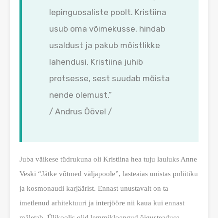
lepinguosaliste poolt. Kristiina
usub oma võimekusse, hindab
usaldust ja pakub mõistlikke
lahendusi. Kristiina juhib
protsesse, sest suudab mõista
nende olemust.”
/ Andrus Öövel /
Juba väikese tüdrukuna oli Kristiina hea tuju lauluks Anne
Veski “Jätke võtmed väljapoole”, lasteaias unistas poliitiku
ja kosmonaudi karjäärist. Ennast unustavalt on ta
imetlenud arhitektuuri ja interjööre nii kaua kui ennast
mäletab. Ülikoolis olid lemmikloengud õigusteaduse