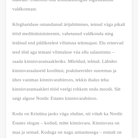
valdkonnast.
Kõrghariduse omandanud ärijuhtimises, teinud väga pikalt
tööd meditsiinisüsteemis, vahetanud valdkonda ning
leidnud end pildikeelest võlutuna telemajast. Elu erinevad
teed tõid aga temani võimaluse viia ellu salaunistus –
saada kinnisvaramaakleriks. Mõeldud, tehtud. Läbides
kinnisvaraalaseid koolitusi, praktiseerides suuremas ja
ühes vanimas kinnisvarabüroos, tekkis ihalus teha
kinnisvaramaakleri tööd veelgi rohkem enda moodi. Siit
saigi alguse Nordic Estates kinnisvarabüroo.
Kodu on Kristiina jaoks väga oluline, nii viitab ka Nordic
Estates slogan – kodud, mitte kinnisvara. Kinnisvara on
maa ja seinad. Koduga on nagu armastusega – esmalt on