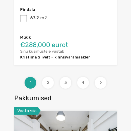
Pindala
67.2
m2
Müük
€288,000 eurot
Sinu küsimustele vastab
Kristiina Siivelt – kinnisvaramaakler
1
2
3
4
Pakkumised
Vaata siia