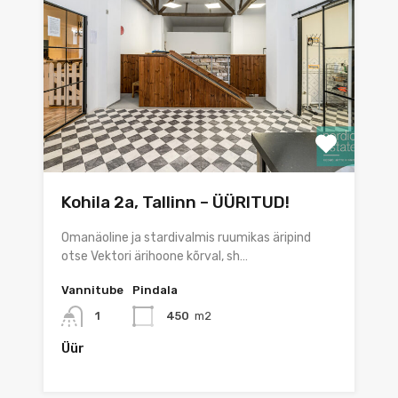
Kohila 2a, Tallinn – ÜÜRITUD!
Omanäoline ja stardivalmis ruumikas äripind
otse Vektori ärihoone kõrval, sh…
Vannitube
Pindala
1
450
m2
Üür