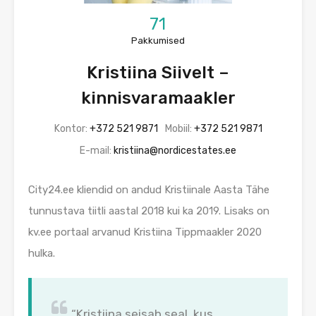
71
Pakkumised
Kristiina Siivelt –
kinnisvaramaakler
Kontor:
+372 521 9871
Mobiil:
+372 521 9871
E-mail:
kristiina@nordicestates.ee
City24.ee kliendid on andud Kristiinale Aasta Tähe
tunnustava tiitli aastal 2018 kui ka 2019. Lisaks on
kv.ee portaal arvanud Kristiina Tippmaakler 2020
hulka.
“Kristiina seisab seal, kus