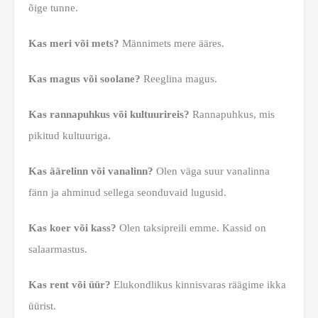
õige tunne.
Kas meri või mets?
Männimets mere ääres.
Kas magus või soolane?
Reeglina magus.
Kas rannapuhkus või kultuurireis?
Rannapuhkus, mis
pikitud kultuuriga.
Kas äärelinn või vanalinn?
Olen väga suur vanalinna
fänn ja ahminud sellega seonduvaid lugusid.
Kas koer või kass?
Olen taksipreili emme. Kassid on
salaarmastus.
Kas rent või üür?
Elukondlikus kinnisvaras räägime ikka
üürist.