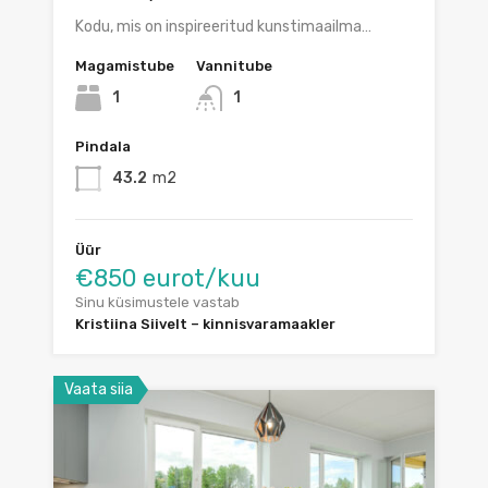
Kodu, mis on inspireeritud kunstimaailma…
Magamistube
Vannitube
1
1
Pindala
43.2
m2
Üür
€850 eurot/kuu
Sinu küsimustele vastab
Kristiina Siivelt – kinnisvaramaakler
Vaata siia