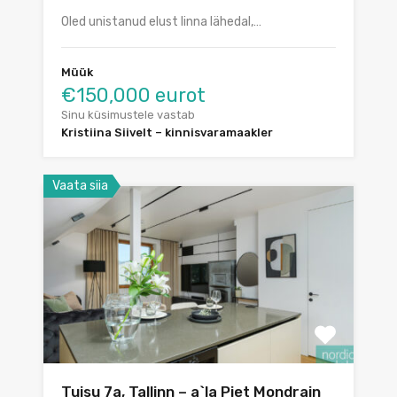
Oled unistanud elust linna lähedal,…
Müük
€150,000 eurot
Sinu küsimustele vastab
Kristiina Siivelt – kinnisvaramaakler
Vaata siia
Tuisu 7a, Tallinn – a`la Piet Mondrain