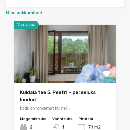
Minu pakkumised
Vaata siia
Kuldala tee 5, Peetri – pereeluks
loodud
Kodu on rohkemat kui neli…
Magamistube
Vannitube
Pindala
2
1
71
m2