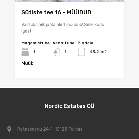
Sütiste tee 16 – MÜÜDUD
Vaid üks pilk ja Sa oled müüdud! Selle kodu
igast…
Magamistube
Vannitube
Pindala
1
1
43.2
m2
Müük
Nordic Estates OÜ
Rataskaevu 24-1, 10123 Tallinn