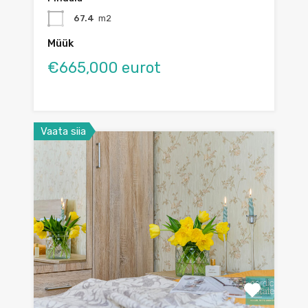
67.4
m2
Müük
€665,000 eurot
Vaata siia