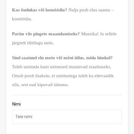
Kas õudukas või komöödia?
Nalja peab elus saama –
komöödia.
Parim viis pingete maandamiseks?
Muusika! Ja sellele
järgneb tihtilugu tants.
Sind saatnud elu moto või mõni ütlus, mida hindad?
Tuleb unistada kuni unistused muutuvad reaalsuseks.
Omalt poolt lisaksin, et unistustega tuleb ka ettevaatlik
olla, sest nad kipuvad täituma.
Nimi