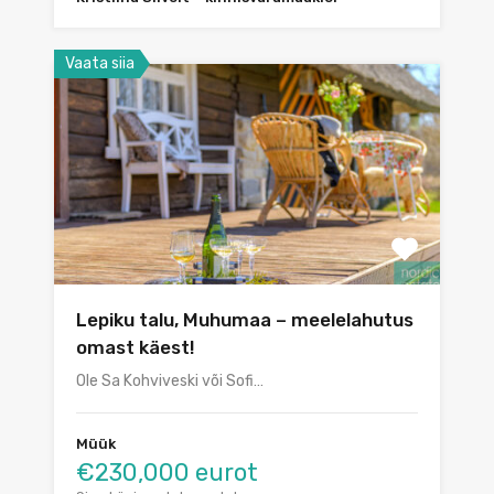
Vaata siia
Lepiku talu, Muhumaa – meelelahutus
omast käest!
Ole Sa Kohviveski või Sofi…
Müük
€230,000 eurot